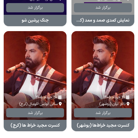
برگزار شد
برگزار شد
نمایش کمدی صمد و ممد (کمدی خونه)
جنگ پرشین شو
21 خرداد 1405
20 خرداد 1405
تالار لیان (بوشهر)
سالن لوکس اکومال (کرج)
برگزار شد
برگزار شد
کنسرت مجید خراط‌ها (بوشهر)
کنسرت مجید خراط ها (کرج)