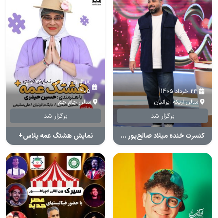
18 و 19 و 20 و 21 و 22 خرداد
23 خرداد 1405
1405
سالن اریکه ایرانیان
سالن جام جم
برگزار شد
برگزار شد
کنسرت خنده میلاد صالح‌پور (دینامیت‌شو)
نمایش هشتگ عمه پلاس+